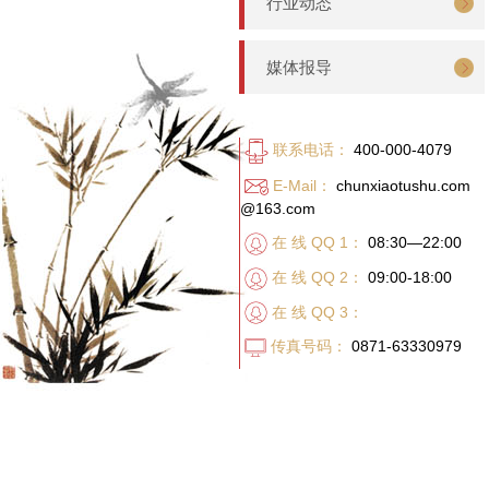
行业动态
媒体报导
联系电话：
400-000-4079
E-Mail：
chunxiaotushu.com
@163.com
在 线 QQ 1：
08:30—22:00
在 线 QQ 2：
09:00-18:00
在 线 QQ 3：
传真号码：
0871-63330979