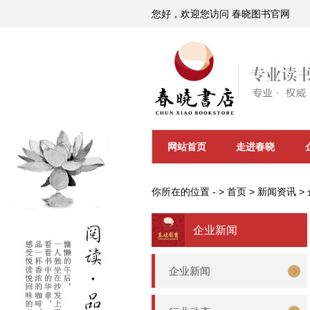
您好，欢迎您访问 春晓图书官网
网站首页
走进春晓
你所在的位置 - >
首页
>
新闻资讯
>
企业新闻
企业新闻