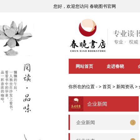
您好，欢迎您访问 春晓图书官网
网站首页
走进春晓
你所在的位置 - >
首页
>
新闻资讯
>
企业新闻
企业新闻