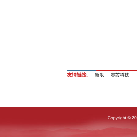
友情链接:
新浪
睿芯科技
Copyright © 