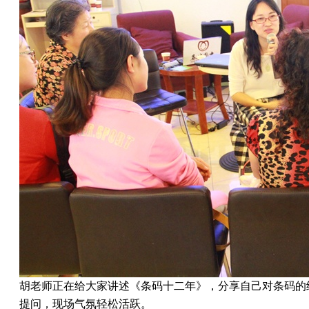
胡老师正在给大家讲述《条码十二年》，分享自己对条码的
提问，现场气氛轻松活跃。