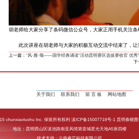
胡老师给大家分享了条码微信公众号，大家正用手机关注条
此次讲座在胡老师与大家的积极互动交流中结束了，让
上一篇：
“风·雅·颂——国学经典诵读”活动昆明赛区选拔赛收官 优
下
关于我们
联系我们
留 言 板
网站地图
2015 chunxiaotushu Inc. 保留所有权利
滇ICP备15007718号-1
昆明春晓图
地址：昆明西山区滇池路南亚风情第壹城星光天地A5座四楼
技术支持：云南睿芯科技有限公司