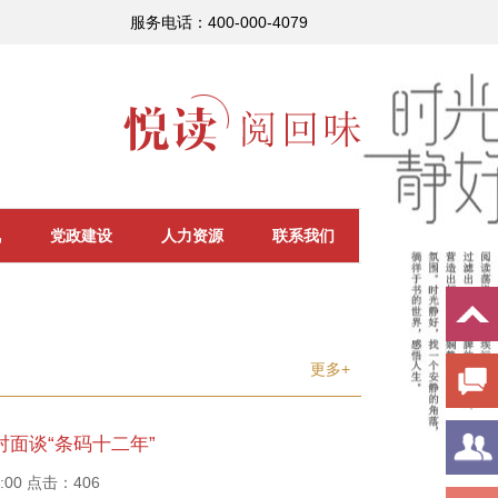
服务电话：400-000-4079
讯
党政建设
人力资源
联系我们
更多+
面谈“条码十二年”
1:00 点击：
406