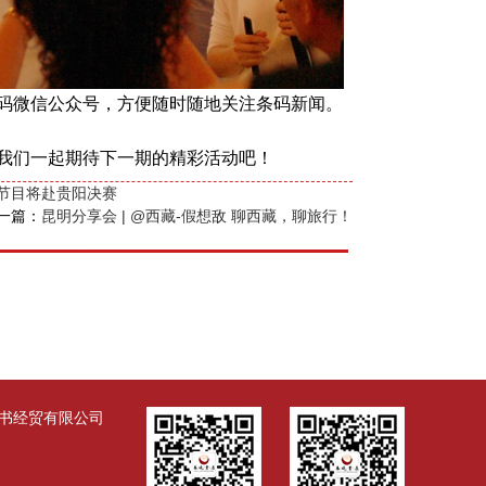
码微信公众号，方便随时随地关注条码新闻。
我们一起期待下一期的精彩活动吧！
秀节目将赴贵阳决赛
一篇：
昆明分享会 | @西藏-假想敌 聊西藏，聊旅行！
书经贸有限公司