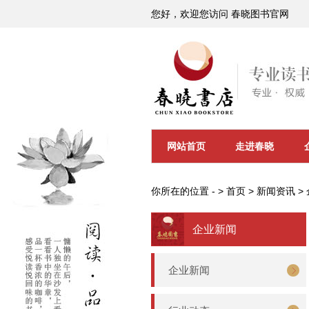
您好，欢迎您访问 春晓图书官网
网站首页
走进春晓
你所在的位置 - >
首页
>
新闻资讯
>
企业新闻
企业新闻