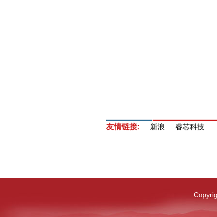
友情链接:
新浪
睿芯科技
Copyri